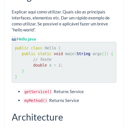
Explicar aqui como utilizar. Quais são as principais
interfaces, elementos etc. Dar um rápido exemplo de
como utilizar. Se possível e aplicável fazer um breve
“hello world”.
Hello.java
public
class
 Hello 
{
public
static
void
 main
(
String
 args
[
]
)
{
// Teste
double
 x 
=
2
;
}
}
Returns Service
getService()
Returns Service
myMethod()
Architecture